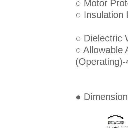
○ Motor P
○ Insulatio
○ Dielect
○ Allowabl
(Operating
● Dimensi