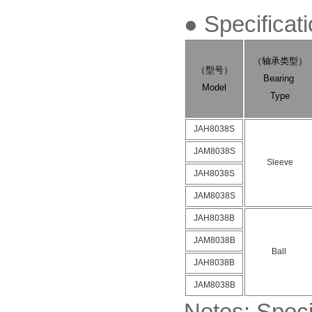
● Specific
（轴承类型）
（型号）
Bearing
Model
Type
JAH8038S
JAM8038S
Sleeve
JAH8038S
JAM8038S
JAH8038B
JAM8038B
Ball
JAH8038B
JAM8038B
Notes: Speci